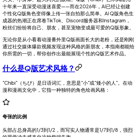
十年来一直深受动漫迷喜爱——而在2026年，AI已经让创建
个性化Q版角色变得像上传一张自拍那么简单。AI Q版角色生
成器的热潮正在席卷TikTok、Discord服务器和Instagram，
粉丝们纷纷将自己、朋友，甚至宠物变成最可爱的Q版形象。
无论你是从小看着动漫番外里Q版画面长大的老粉，还是刚刚
通过社交媒体爆款视频发现这种风格的新朋友，本指南都能给
你所需的一切，帮你创作出最能展现个性的Q版艺术作品。
什么是Q版艺术风格？
"Chibi"（ちび）是日语词汇，意思是"小"或"矮小的人"。在动
漫和漫画文化中，它指一种独特的角色绘画风格：
夸张的比例
头部占总身高的1/3到1/2，而写实人物通常是1/7到1/8，强烈
的视觉冲击感来自这种极端失衡。