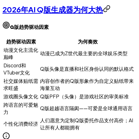
2026年AI Q版生成器为何大热
Q版趋势驱动因素
趋势驱动因素
为何奏效
动漫文化主流化
动漫已成为Z世代最主要的全球娱乐类型
巅峰
Discord和
Q版头像是直播和社区身份认同的默认格式
VTuber文化
社交媒体贴纸需
内容创作者的Q版形象作为自定义贴纸带来
求旺盛
海量互动
游戏圈头像文化
Q版PFP（头像）是游戏社区的审美标准
跨语言的可爱魅
Q版超越语言隔阂——可爱是全球通用语言
力
人们愿意为定制Q版委托作品支付高价；AI
个性化消费经济
让所有人都能拥有