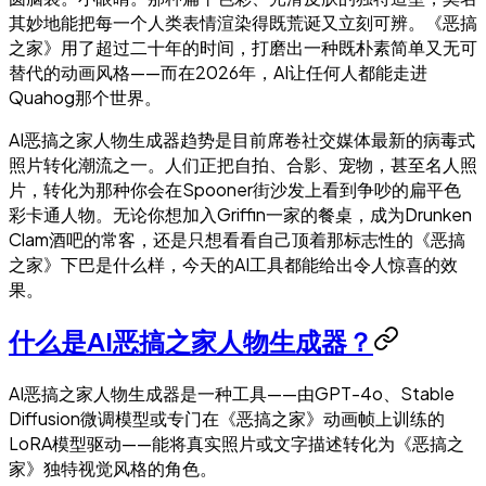
其妙地能把每一个人类表情渲染得既荒诞又立刻可辨。《恶搞
之家》用了超过二十年的时间，打磨出一种既朴素简单又无可
替代的动画风格——而在2026年，AI让任何人都能走进
Quahog那个世界。
AI恶搞之家人物生成器趋势是目前席卷社交媒体最新的病毒式
照片转化潮流之一。人们正把自拍、合影、宠物，甚至名人照
片，转化为那种你会在Spooner街沙发上看到争吵的扁平色
彩卡通人物。无论你想加入Griffin一家的餐桌，成为Drunken
Clam酒吧的常客，还是只想看看自己顶着那标志性的《恶搞
之家》下巴是什么样，今天的AI工具都能给出令人惊喜的效
果。
什么是AI恶搞之家人物生成器？
AI恶搞之家人物生成器是一种工具——由GPT-4o、Stable
Diffusion微调模型或专门在《恶搞之家》动画帧上训练的
LoRA模型驱动——能将真实照片或文字描述转化为《恶搞之
家》独特视觉风格的角色。