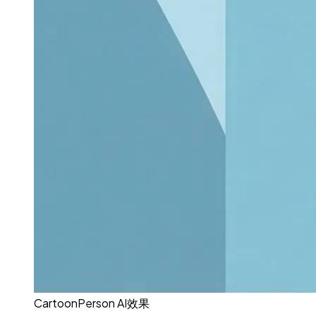
CartoonPerson AI效果