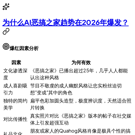
为什么AI恶搞之家趋势在2026年爆发？
爆红因素分析
因素
为何有效
文化渗透深
《恶搞之家》已播出超过25年，几乎人人都能
度
认出这种风格
成人喜剧吸
节目不敬虔的成人幽默风格让忠实粉丝迫切
引力
想"变成"其中的角色
独特的简约
扁平色彩加圆头造型，极度辨识度，天然适合照
美学
片转换
真实照片对比《恶搞之家》版本的帖子在社交媒
对比传播性
体上引发超强互动
朋友或家人的Quahog风格肖像是极具个性的搞
礼品文化