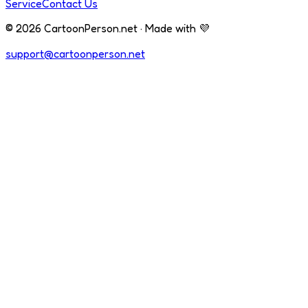
Service
Contact Us
© 2026 CartoonPerson.net · Made with 💜
support@cartoonperson.net