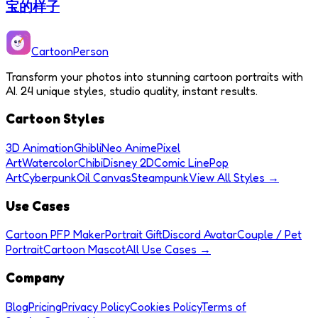
宝的样子
Cartoon
Person
Transform your photos into stunning cartoon portraits with
AI. 24 unique styles, studio quality, instant results.
Cartoon Styles
3D Animation
Ghibli
Neo Anime
Pixel
Art
Watercolor
Chibi
Disney 2D
Comic Line
Pop
Art
Cyberpunk
Oil Canvas
Steampunk
View All Styles →
Use Cases
Cartoon PFP Maker
Portrait Gift
Discord Avatar
Couple / Pet
Portrait
Cartoon Mascot
All Use Cases →
Company
Blog
Pricing
Privacy Policy
Cookies Policy
Terms of