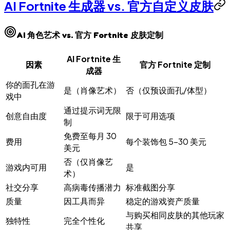
AI Fortnite 生成器 vs. 官方自定义皮肤
AI 角色艺术 vs. 官方 Fortnite 皮肤定制
AI Fortnite 生
因素
官方 Fortnite 定制
成器
你的面孔在游
是（肖像艺术）
否（仅预设面孔/体型）
戏中
通过提示词无限
创意自由度
限于可用选项
制
免费至每月 30
费用
每个装饰包 5–30 美元
美元
否（仅肖像艺
游戏内可用
是
术）
社交分享
高病毒传播潜力
标准截图分享
质量
因工具而异
稳定的游戏资产质量
与购买相同皮肤的其他玩家
独特性
完全个性化
共享