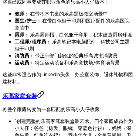
将自己或同事变成其职业角色的乐高小人仔版本：
教师：
在带积木书桌的乐高黑板教室场景中
医生/护士：
在带白色躯干印刷和医疗配件的乐高医院
套装中
厨师：
乐高厨师帽，白色躯干印刷，积木建造厨房环境
工程师/程序员：
乐高笔记本电脑配件，科技公司主题
躯干印刷
消防员：
带正宗部门颜色的经典乐高城市消防员
运动员：
特定运动装备和乐高竞技场/体育场背景
这些非常适合作为LinkedIn头像、办公室装饰、退休礼物和团
建材料。
乐高家庭套装
将整个家庭转变为一套匹配的乐高小人仔收藏：
"创建完整的乐高家庭套装盒装艺术。四个家庭成员作为
小人仔：爸爸（棕发、眼镜、穿蓝色衬衫），妈妈（深
色头发、红色连衣裙），青少年女儿（金色马尾辫、卫