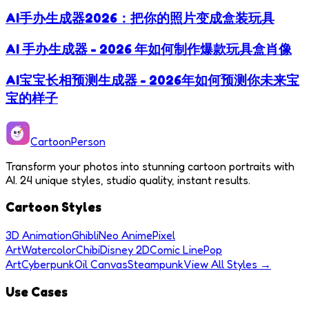
AI手办生成器2026：把你的照片变成盒装玩具
AI 手办生成器 - 2026 年如何制作爆款玩具盒肖像
AI宝宝长相预测生成器 - 2026年如何预测你未来宝
宝的样子
Cartoon
Person
Transform your photos into stunning cartoon portraits with
AI. 24 unique styles, studio quality, instant results.
Cartoon Styles
3D Animation
Ghibli
Neo Anime
Pixel
Art
Watercolor
Chibi
Disney 2D
Comic Line
Pop
Art
Cyberpunk
Oil Canvas
Steampunk
View All Styles →
Use Cases