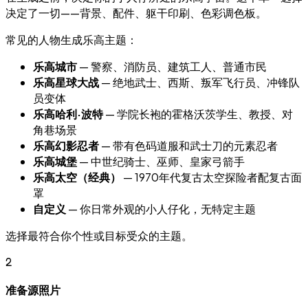
决定了一切——背景、配件、躯干印刷、色彩调色板。
常见的人物生成乐高主题：
乐高城市
— 警察、消防员、建筑工人、普通市民
乐高星球大战
— 绝地武士、西斯、叛军飞行员、冲锋队
员变体
乐高哈利·波特
— 学院长袍的霍格沃茨学生、教授、对
角巷场景
乐高幻影忍者
— 带有色码道服和武士刀的元素忍者
乐高城堡
— 中世纪骑士、巫师、皇家弓箭手
乐高太空（经典）
— 1970年代复古太空探险者配复古面
罩
自定义
— 你日常外观的小人仔化，无特定主题
选择最符合你个性或目标受众的主题。
2
准备源照片