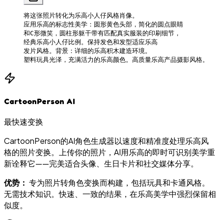
将这张照片转化为乐高小人仔风格肖像。
应用乐高的标志性美学：圆形黄色头部，简化的圆点眼睛
和C形微笑，圆柱形躯干带有匹配真实服装的印刷细节，
经典乐高小人仔比例。保持发色和发型适应乐高
发片风格。背景：详细的乐高积木建造环境。
塑料玩具光泽，充满活力的乐高颜色。高质量乐高产品摄影风格。
CartoonPerson AI
最快速变换
CartoonPerson的AI角色生成器以速度和精准度处理乐高风
格的照片变换。上传你的照片，AI用乐高的即时可识别美学重
新诠释它——完美适合头像、生日卡片和社交媒体分享。
优势：
专为照片转角色变换而构建，包括玩具和卡通风格。
无需技术知识。快速、一致的结果，在乐高美学中强烈保留相
似度。