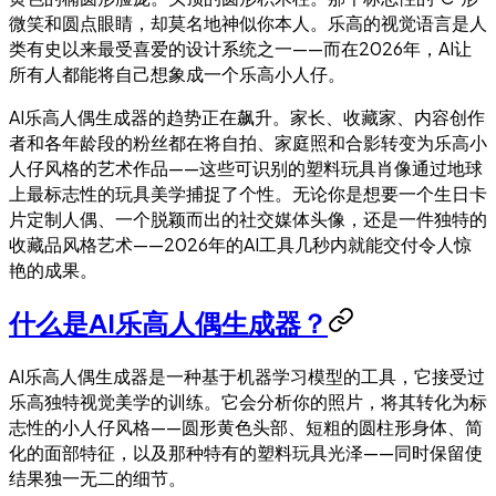
微笑和圆点眼睛，却莫名地神似你本人。乐高的视觉语言是人
类有史以来最受喜爱的设计系统之一——而在2026年，AI让
所有人都能将自己想象成一个乐高小人仔。
AI乐高人偶生成器的趋势正在飙升。家长、收藏家、内容创作
者和各年龄段的粉丝都在将自拍、家庭照和合影转变为乐高小
人仔风格的艺术作品——这些可识别的塑料玩具肖像通过地球
上最标志性的玩具美学捕捉了个性。无论你是想要一个生日卡
片定制人偶、一个脱颖而出的社交媒体头像，还是一件独特的
收藏品风格艺术——2026年的AI工具几秒内就能交付令人惊
艳的成果。
什么是AI乐高人偶生成器？
AI乐高人偶生成器是一种基于机器学习模型的工具，它接受过
乐高独特视觉美学的训练。它会分析你的照片，将其转化为标
志性的小人仔风格——圆形黄色头部、短粗的圆柱形身体、简
化的面部特征，以及那种特有的塑料玩具光泽——同时保留使
结果独一无二的细节。