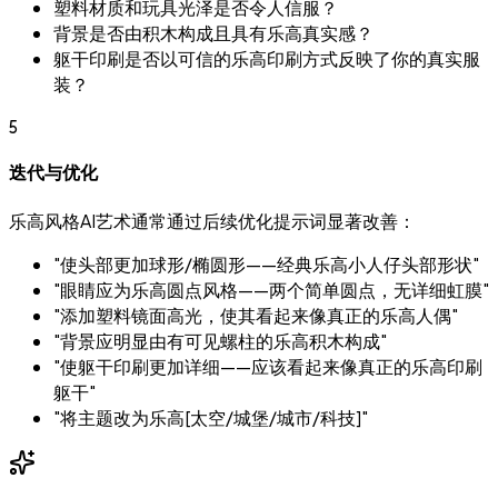
塑料材质和玩具光泽是否令人信服？
背景是否由积木构成且具有乐高真实感？
躯干印刷是否以可信的乐高印刷方式反映了你的真实服
装？
5
迭代与优化
乐高风格AI艺术通常通过后续优化提示词显著改善：
"使头部更加球形/椭圆形——经典乐高小人仔头部形状"
"眼睛应为乐高圆点风格——两个简单圆点，无详细虹膜"
"添加塑料镜面高光，使其看起来像真正的乐高人偶"
"背景应明显由有可见螺柱的乐高积木构成"
"使躯干印刷更加详细——应该看起来像真正的乐高印刷
躯干"
"将主题改为乐高[太空/城堡/城市/科技]"