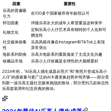
因素
重要性
乐高的普遍吸
在100多个国家被所有年龄段认可
引力
怀旧因素
伴随乐高长大的成年人希望重温这种美学
定制乐高小人仔艺术具有独特的个人化和可
礼物文化
赠送性
社交媒体病毒
乐高风格肖像在Instagram和TikTok上表现
性
异常突出
电影系列助推
乐高大电影系列重新激发了主流文化兴趣
收藏品市场
乐高小人仔收藏是全球性的大规模爱好
2026年初，"AI乐高人偶生成器从照片"和"将照片变成乐高小
人仔"的搜索量与更广泛的AI卡通变换趋势并驾齐驱——部分受
到新一波乐高主题社交媒体挑战的推动，部分受到几款标志性
乐高套装周年纪念庆典的推动。