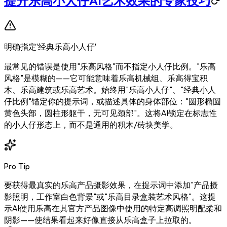
明确指定'经典乐高小人仔'
最常见的错误是使用"乐高风格"而不指定小人仔比例。"乐高
风格"是模糊的——它可能意味着乐高机械组、乐高得宝积
木、乐高建筑或乐高艺术。始终用"乐高小人仔"、"经典小人
仔比例"锚定你的提示词，或描述具体的身体部位："圆形椭圆
黄色头部，圆柱形躯干，无可见颈部"。这将AI锁定在标志性
的小人仔形态上，而不是通用的积木/砖块美学。
Pro Tip
要获得最真实的乐高产品摄影效果，在提示词中添加"产品摄
影照明，工作室白色背景"或"乐高目录盒装艺术风格"。这提
示AI使用乐高在其官方产品图像中使用的特定高调照明配柔和
阴影——使结果看起来好像直接从乐高盒子上拉取的。