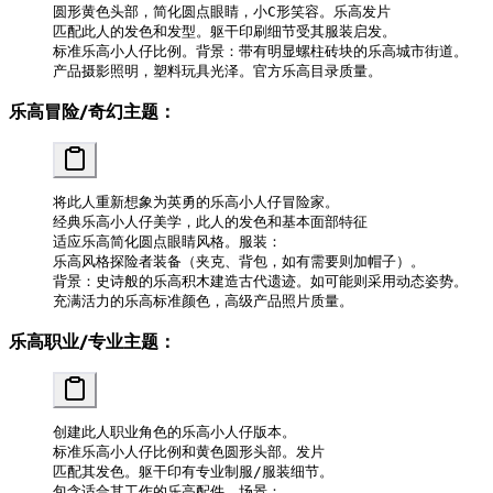
圆形黄色头部，简化圆点眼睛，小C形笑容。乐高发片
匹配此人的发色和发型。躯干印刷细节受其服装启发。
标准乐高小人仔比例。背景：带有明显螺柱砖块的乐高城市街道。
产品摄影照明，塑料玩具光泽。官方乐高目录质量。
乐高冒险/奇幻主题：
将此人重新想象为英勇的乐高小人仔冒险家。
经典乐高小人仔美学，此人的发色和基本面部特征
适应乐高简化圆点眼睛风格。服装：
乐高风格探险者装备（夹克、背包，如有需要则加帽子）。
背景：史诗般的乐高积木建造古代遗迹。如可能则采用动态姿势。
充满活力的乐高标准颜色，高级产品照片质量。
乐高职业/专业主题：
创建此人职业角色的乐高小人仔版本。
标准乐高小人仔比例和黄色圆形头部。发片
匹配其发色。躯干印有专业制服/服装细节。
包含适合其工作的乐高配件。场景：