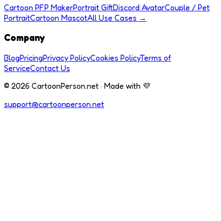
Cartoon PFP Maker
Portrait Gift
Discord Avatar
Couple / Pet
Portrait
Cartoon Mascot
All Use Cases →
Company
Blog
Pricing
Privacy Policy
Cookies Policy
Terms of
Service
Contact Us
© 2026 CartoonPerson.net · Made with 💜
support@cartoonperson.net