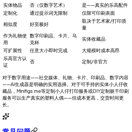
实体物品
否（仅数字艺术）
是——真实的乐高配件
定制化
通过提示词无限制
仅限可印刷表面
取决于艺术家/打印质
相似度
好至极好
量
作为礼物使
数字印刷品、卡片、马
实体收藏品
用
克杯
可扩展性
任意大小即时完成
大规模时成本高昂
乐高官方认
否
定制/非官方
证
对于数字用途——社交媒体、礼物、卡片、印刷品、数字内容
——AI生成器是明确的实用选择。对于可手持的实体小人仔收
藏品，Minifigs.me等定制小人仔打印服务或DIY定制躯干印刷
服务可以生产真实的塑料人偶——但成本更高，交货时间更
长。
常见问题