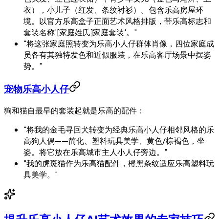
衣），小儿子（红发、条纹衬衫）。包含乐高房屋环
境。以官方乐高盒子正面艺术风格排版，带乐高标志和
套装名称'[家庭姓氏]家庭套装'。"
"将这张家庭照转变为乐高小人仔群体肖像，四位家庭成
员各有其独特发色和近似服装，在乐高客厅场景中摆姿
势。"
宠物乐高小人仔
狗和猫自最早的套装起就是乐高的配件：
"将我的金毛寻回犬转变为经典乐高小人仔相邻风格的乐
高狗人偶——简化、塑料玩具美学、黄色/棕褐色，坐
姿。将它放在乐高城市主人小人仔旁边。"
"我的虎斑猫作为乐高猫配件，橙黑条纹适应乐高塑料玩
具美学。"
提升乐高小人仔AI艺术效果的专家技巧