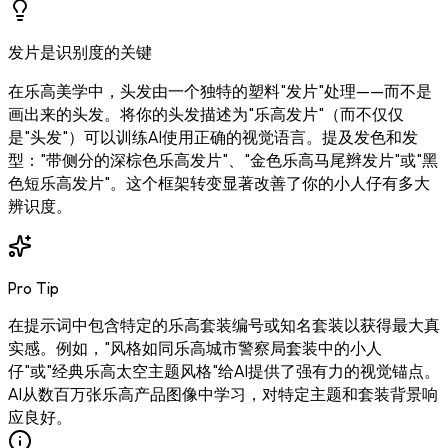
发片是识别度的关键
在乐高美学中，头发由一个独特的塑料"发片"处理——而不是
画出来的头发。将你的头发描述为"乐高发片"（而不仅仅
是"头发"）可以训练AI使用正确的视觉语言。提及发色和发
型："带侧分的深棕色乐高发片"、"金色乐高马尾辫发片"或"黑
色短乐高发片"。这个框架转变显著改善了你的小人仔有多大
辨识度。
Pro Tip
在提示词中包含特定的乐高套装编号或知名套装以获得最大真
实感。例如，"风格如同乐高城市警察局套装中的小人
仔"或"经典乐高太空主题风格"给AI提供了强有力的视觉锚点。
AI从数百万张乐高产品图像中学习，对特定主题和套装背景响
应良好。