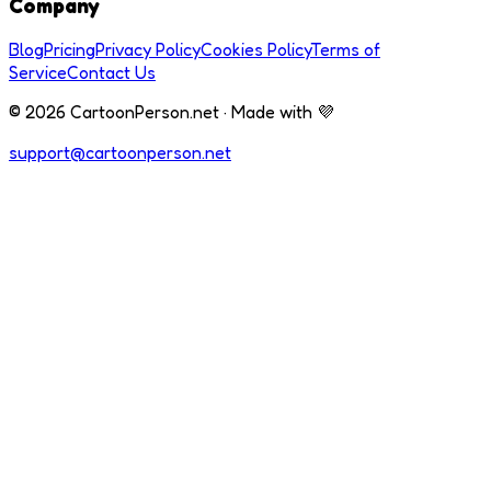
Company
Blog
Pricing
Privacy Policy
Cookies Policy
Terms of
Service
Contact Us
© 2026 CartoonPerson.net · Made with 💜
support@cartoonperson.net