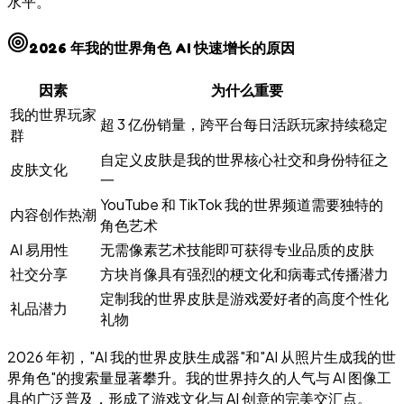
水平。
2026 年我的世界角色 AI 快速增长的原因
因素
为什么重要
我的世界玩家
超 3 亿份销量，跨平台每日活跃玩家持续稳定
群
自定义皮肤是我的世界核心社交和身份特征之
皮肤文化
一
YouTube 和 TikTok 我的世界频道需要独特的
内容创作热潮
角色艺术
AI 易用性
无需像素艺术技能即可获得专业品质的皮肤
社交分享
方块肖像具有强烈的梗文化和病毒式传播潜力
定制我的世界皮肤是游戏爱好者的高度个性化
礼品潜力
礼物
2026 年初，"AI 我的世界皮肤生成器"和"AI 从照片生成我的世
界角色"的搜索量显著攀升。我的世界持久的人气与 AI 图像工
具的广泛普及，形成了游戏文化与 AI 创意的完美交汇点。