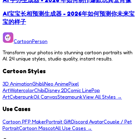
AI宝宝长相预测生成器 - 2026年如何预测你未来宝
宝的样子
Cartoon
Person
Transform your photos into stunning cartoon portraits with
AI. 24 unique styles, studio quality, instant results.
Cartoon Styles
3D Animation
Ghibli
Neo Anime
Pixel
Art
Watercolor
Chibi
Disney 2D
Comic Line
Pop
Art
Cyberpunk
Oil Canvas
Steampunk
View All Styles →
Use Cases
Cartoon PFP Maker
Portrait Gift
Discord Avatar
Couple / Pet
Portrait
Cartoon Mascot
All Use Cases →