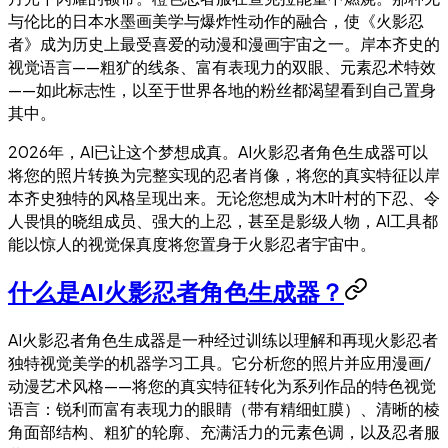
与伦比的日本水墨画美学与爆炸性动作的融合，使《火影忍
者》成为历史上最受喜爱的动漫和漫画宇宙之一。岸本齐史的
视觉语言——粗犷的线条、富有表现力的双眼、元素忍术特效
——如此标志性，以至于世界各地的粉丝都渴望看到自己置身
其中。
2026年，AI已让这个梦想成真。AI火影忍者角色生成器可以
将您的照片转换为完整实现的忍者肖像，将您的真实特征以岸
本齐史独特的风格呈现出来。无论您想成为木叶村的下忍、令
人畏惧的晓组成员、强大的上忍，甚至是影级人物，AI工具都
能以惊人的视觉保真度将您置身于火影忍者宇宙中。
什么是AI火影忍者角色生成器？
AI火影忍者角色生成器是一种经过训练以理解和再现火影忍者
独特视觉美学的机器学习工具。它分析您的照片并应用漫画/
动漫艺术风格——将您的真实特征转化为系列作品的特色视觉
语言：锐利而富有表现力的眼睛（带有精细虹膜）、清晰的棱
角面部结构、粗犷的轮廓、充满活力的元素色调，以及忍者服