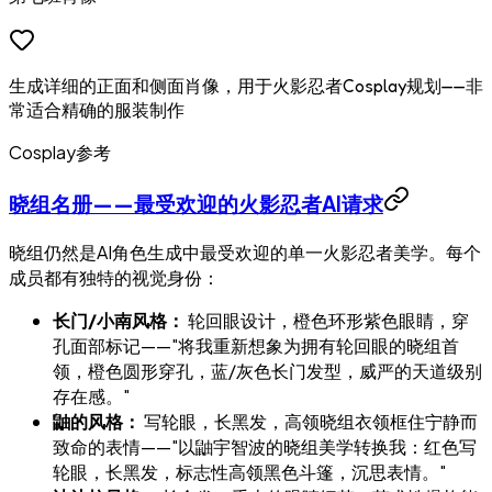
生成详细的正面和侧面肖像，用于火影忍者Cosplay规划——非
常适合精确的服装制作
Cosplay参考
晓组名册——最受欢迎的火影忍者AI请求
晓组仍然是AI角色生成中最受欢迎的单一火影忍者美学。每个
成员都有独特的视觉身份：
长门/小南风格：
轮回眼设计，橙色环形紫色眼睛，穿
孔面部标记——"将我重新想象为拥有轮回眼的晓组首
领，橙色圆形穿孔，蓝/灰色长门发型，威严的天道级别
存在感。"
鼬的风格：
写轮眼，长黑发，高领晓组衣领框住宁静而
致命的表情——"以鼬宇智波的晓组美学转换我：红色写
轮眼，长黑发，标志性高领黑色斗篷，沉思表情。"