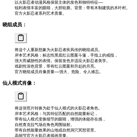
以火影忍者动漫风格保留主体的发色和独特特征——
锐利表情丰富的眼睛，大胆轮廓。背景：带有木制建筑的木叶村。
官方火影忍者系列艺术质量。
晓组成员：
将这个人重新想象为火影忍者疾风传的晓组成员。
岸本艺术风格：标志性黑底红云图案斗篷，手指上的戒指，
强大而威胁性的表情。保留发色并适应火影忍者美学。
戏剧性深色背景，带有红云图案和升起的月亮。
官方晓组成员肖像质量——强大、危险、令人难忘。
仙人模式肖像：
将这张照片转换为处于仙人模式的火影忍者角色。
岸本艺术风格：与其特征匹配的自然能量标记，
带有仙人模式变换细节的眼睛，增强的体能存在感，
自然查克拉气场在角色周围辐射。
带有自然能量效果的山地或自然洞穴冥想背景。
高细节官方火影忍者插画质量。