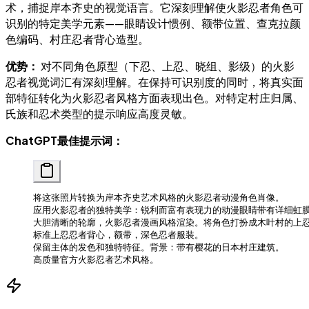
术，捕捉岸本齐史的视觉语言。它深刻理解使火影忍者角色可
识别的特定美学元素——眼睛设计惯例、额带位置、查克拉颜
色编码、村庄忍者背心造型。
优势：
对不同角色原型（下忍、上忍、晓组、影级）的火影
忍者视觉词汇有深刻理解。在保持可识别度的同时，将真实面
部特征转化为火影忍者风格方面表现出色。对特定村庄归属、
氏族和忍术类型的提示响应高度灵敏。
ChatGPT最佳提示词：
将这张照片转换为岸本齐史艺术风格的火影忍者动漫角色肖像。
应用火影忍者的独特美学：锐利而富有表现力的动漫眼睛带有详细虹
大胆清晰的轮廓，火影忍者漫画风格渲染。将角色打扮成木叶村的上忍
标准上忍忍者背心，额带，深色忍者服装。
保留主体的发色和独特特征。背景：带有樱花的日本村庄建筑。
高质量官方火影忍者艺术风格。