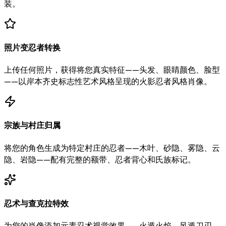
装。
照片变忍者转换
上传任何照片，获得将您真实特征——头发、眼睛颜色、脸型
——以岸本齐史标志性艺术风格呈现的火影忍者风格肖像。
宗族与村庄归属
将您的角色生成为特定村庄的忍者——木叶、砂隐、雾隐、云
隐、岩隐——配有完整的额带、忍者背心和氏族标记。
忍术与查克拉特效
为您的肖像添加元素忍术视觉效果——火遁火焰、风遁刀刃、