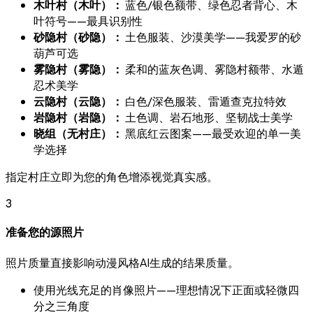
木叶村（木叶）：
蓝色/银色额带、绿色忍者背心、木
叶符号——最具识别性
砂隐村（砂隐）：
土色服装、沙漠美学——我爱罗的砂
葫芦可选
雾隐村（雾隐）：
柔和的蓝灰色调、雾隐村额带、水遁
忍术美学
云隐村（云隐）：
白色/深色服装、雷遁查克拉特效
岩隐村（岩隐）：
土色调、岩石地形、坚韧战士美学
晓组（无村庄）：
黑底红云图案——最受欢迎的单一美
学选择
指定村庄立即为您的角色增添视觉真实感。
3
准备您的源照片
照片质量直接影响动漫风格AI生成的结果质量。
使用光线充足的肖像照片——理想情况下正面或轻微四
分之三角度