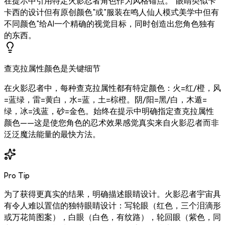
在提示中引用特定火影忍者角色作为风格锚点。"眼睛类似卡
卡西的设计但有原创颜色"或"服装在鸣人仙人模式美学中但有
不同颜色"给AI一个精确的视觉目标，同时创造出您角色独有
的东西。
查克拉属性颜色是关键细节
在火影忍者中，每种查克拉属性都有特定颜色：火=红/橙，风
=蓝绿，雷=黄白，水=蓝，土=棕橙。阴/阳=黑/白，木遁=
绿，冰=浅蓝，砂=金色。始终在提示中明确指定查克拉属性
颜色——这是使您角色的忍术效果感觉真实来自火影忍者而非
泛泛魔法能量的最快方法。
Pro Tip
为了获得更真实的结果，明确描述眼睛设计。火影忍者宇宙具
有令人难以置信的独特眼睛设计：写轮眼（红色，三个泪滴形
或万花筒图案），白眼（白色，有纹路），轮回眼（紫色，同