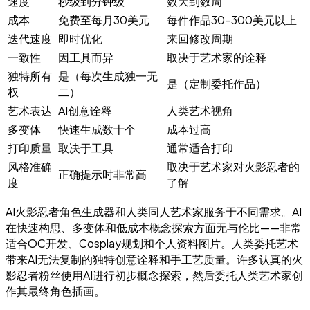
速度
秒级到分钟级
数天到数周
成本
免费至每月30美元
每件作品30–300美元以上
迭代速度
即时优化
来回修改周期
一致性
因工具而异
取决于艺术家的诠释
独特所有
是（每次生成独一无
是（定制委托作品）
权
二）
艺术表达
AI创意诠释
人类艺术视角
多变体
快速生成数十个
成本过高
打印质量
取决于工具
通常适合打印
风格准确
取决于艺术家对火影忍者的
正确提示时非常高
度
了解
AI火影忍者角色生成器和人类同人艺术家服务于不同需求。AI
在快速构思、多变体和低成本概念探索方面无与伦比——非常
适合OC开发、Cosplay规划和个人资料图片。人类委托艺术
带来AI无法复制的独特创意诠释和手工艺质量。许多认真的火
影忍者粉丝使用AI进行初步概念探索，然后委托人类艺术家创
作其最终角色插画。