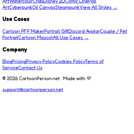
Art
Watercolor
Chibi
Disney 2D
Comic Line
Pop
Art
Cyberpunk
Oil Canvas
Steampunk
View All Styles →
Use Cases
Cartoon PFP Maker
Portrait Gift
Discord Avatar
Couple / Pet
Portrait
Cartoon Mascot
All Use Cases →
Company
Blog
Pricing
Privacy Policy
Cookies Policy
Terms of
Service
Contact Us
© 2026 CartoonPerson.net · Made with 💜
support@cartoonperson.net