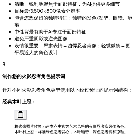
清晰、锐利地聚焦于面部特征，为AI提供更多细节
目标最低800×800像素分辨率
包含您想保留的独特特征：独特的发色/发型、眼镜、疤
痕
中性背景有助于AI专注于面部特征
避免严重阴影或逆光图像
表情很重要：严肃表情→凶悍忍者肖像；轻微微笑→更
平易近人的角色设计
4
制作您的火影忍者角色提示词
针对不同火影忍者角色类型使用以下经过验证的提示词结构：
经典木叶上忍：
将这张照片转换为岸本齐史官方艺术风格的火影忍者疾风传角色。
木叶村上忍：标准绿色忍者背心，木叶额带，深色忍者裤和凉鞋。