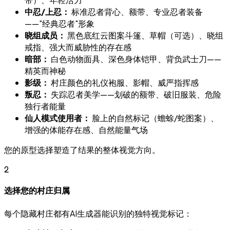
中忍/上忍：
标准忍者背心、额带、专业忍者装备
——"经典忍者"形象
晓组成员：
黑色底红云图案斗篷、草帽（可选）、晓组
戒指、强大而威胁性的存在感
暗部：
白色动物面具、深色身体铠甲、背负武士刀——
精英而神秘
影级：
村庄颜色的礼仪袍服、影帽、威严指挥感
叛忍：
失踪忍者美学——划破的额带、破旧服装、危险
独行者能量
仙人模式使用者：
脸上的自然标记（蟾蜍/蛇图案）、
增强的体能存在感、自然能量气场
您的原型选择塑造了结果的整体视觉方向。
2
选择您的村庄归属
每个隐藏村庄都有AI生成器能识别的独特视觉标记：