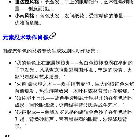
迪达拉风格：
长金发，手上的眼睛细节，艺术性爆炸能
量——创意而混乱。
小南风格：
蓝色头发，发间纸花，受控精确的能量——
优雅而危险。
元素忍术动作肖像
围绕您角色的忍者专长生成戏剧性动作场景：
"我的角色正在施展螺旋丸——蓝白色旋转漩涡在举起的
手中发光，风系查克拉撕裂周围环境，坚定的表情，火
影忍者战斗艺术质量。"
"火遁·豪火球之术——双手结老虎印，巨大的橙红色火焰
向前爆发，热浪涟漪效果，木叶村森林背景正在燃烧。"
"须佐能乎显现——蓝色半透明武士铠甲开始在角色周围
成形，写轮眼燃烧，史诗级宇智波氏族战斗艺术。"
"砂铠形成——像我爱罗风格的旋转金色沙子在角色周围
升起，背负砂葫芦，带有黑眼圈的眼睛，沙漠战场背
景。"