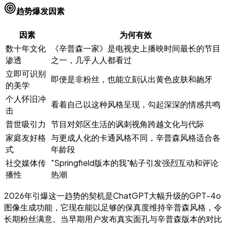
趋势爆发因素
因素
为何有效
数十年文化
《辛普森一家》是电视史上播映时间最长的节目
渗透
之一，几乎人人都看过
立即可识别
即便是非粉丝，也能立刻认出黄色皮肤和龅牙
的美学
个人怀旧冲
看着自己以这种风格呈现，勾起深深的情感共鸣
击
普世吸引力
节目对郊区生活的讽刺视角跨越文化与代际
家庭友好格
与更成人化的卡通风格不同，辛普森风格适合各
式
年龄段
社交媒体传
"Springfield版本的我"帖子引发强烈互动和评论
播性
热潮
2026年引爆这一趋势的契机是ChatGPT大幅升级的GPT-4o
图像生成功能，它现在能以足够的保真度维持辛普森风格，令
长期粉丝满意。当早期用户发布真实面孔与辛普森版本的对比