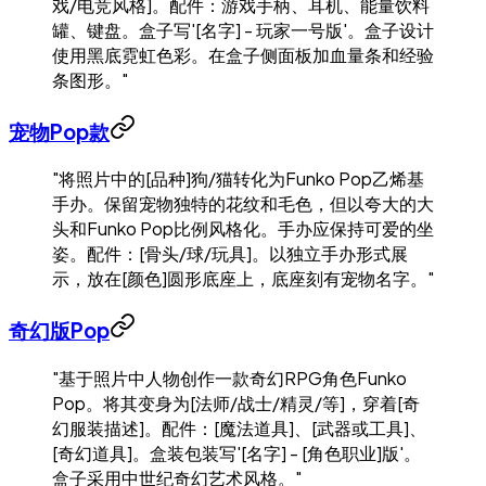
戏/电竞风格]。配件：游戏手柄、耳机、能量饮料
罐、键盘。盒子写'[名字] - 玩家一号版'。盒子设计
使用黑底霓虹色彩。在盒子侧面板加血量条和经验
条图形。"
宠物Pop款
"将照片中的[品种]狗/猫转化为Funko Pop乙烯基
手办。保留宠物独特的花纹和毛色，但以夸大的大
头和Funko Pop比例风格化。手办应保持可爱的坐
姿。配件：[骨头/球/玩具]。以独立手办形式展
示，放在[颜色]圆形底座上，底座刻有宠物名字。"
奇幻版Pop
"基于照片中人物创作一款奇幻RPG角色Funko
Pop。将其变身为[法师/战士/精灵/等]，穿着[奇
幻服装描述]。配件：[魔法道具]、[武器或工具]、
[奇幻道具]。盒装包装写'[名字] - [角色职业]版'。
盒子采用中世纪奇幻艺术风格。"