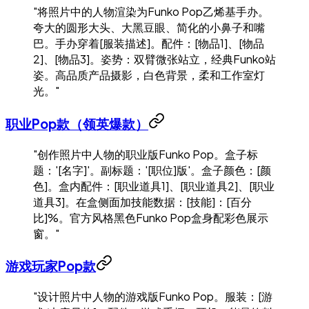
"将照片中的人物渲染为Funko Pop乙烯基手办。
夸大的圆形大头、大黑豆眼、简化的小鼻子和嘴
巴。手办穿着[服装描述]。配件：[物品1]、[物品
2]、[物品3]。姿势：双臂微张站立，经典Funko站
姿。高品质产品摄影，白色背景，柔和工作室灯
光。"
职业Pop款（领英爆款）
"创作照片中人物的职业版Funko Pop。盒子标
题：'[名字]'。副标题：'[职位]版'。盒子颜色：[颜
色]。盒内配件：[职业道具1]、[职业道具2]、[职业
道具3]。在盒侧面加技能数据：[技能]：[百分
比]%。官方风格黑色Funko Pop盒身配彩色展示
窗。"
游戏玩家Pop款
"设计照片中人物的游戏版Funko Pop。服装：[游