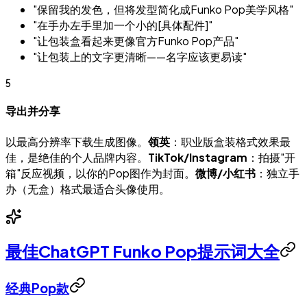
"保留我的发色，但将发型简化成Funko Pop美学风格"
"在手办左手里加一个小的[具体配件]"
"让包装盒看起来更像官方Funko Pop产品"
"让包装上的文字更清晰——名字应该更易读"
5
导出并分享
以最高分辨率下载生成图像。
领英
：职业版盒装格式效果最
佳，是绝佳的个人品牌内容。
TikTok/Instagram
：拍摄"开
箱"反应视频，以你的Pop图作为封面。
微博/小红书
：独立手
办（无盒）格式最适合头像使用。
最佳ChatGPT Funko Pop提示词大全
经典Pop款