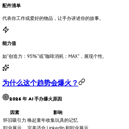
配件清单
代表你工作或爱好的物品，让手办讲述你的故事。
能力值
如"创造力：95%"或"咖啡消耗：MAX"，展现个性。
为什么这个趋势会爆火？
2026 年 AI 手办爆火原因
因素
影响
怀旧吸引力
唤起童年收集玩具的记忆
职业展示
完美适合 LinkedIn 和职业展示